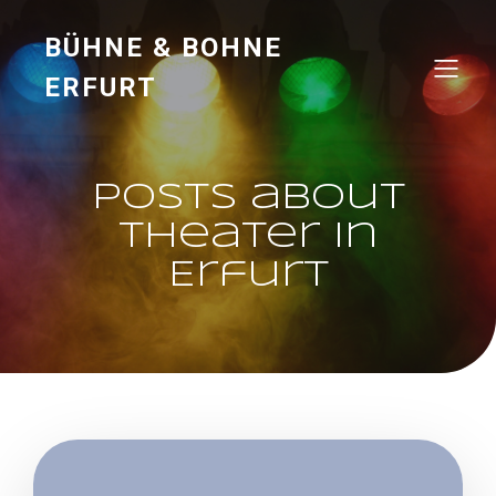
BÜHNE & BOHNE
ERFURT
Posts about
Theater in
Erfurt