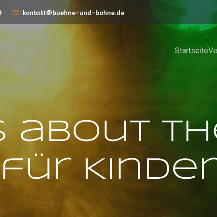
9
kontakt@buehne-und-bohne.de
Startseite
Ve
s about Th
für Kinder