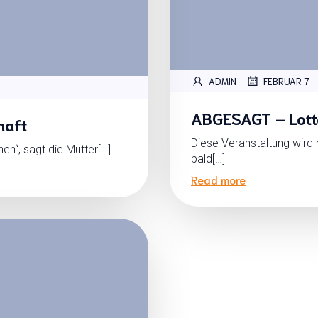
|
ADMIN
FEBRUAR 7
ABGESAGT – Lott
haft
Diese Veranstaltung wird 
n“, sagt die Mutter[…]
bald[…]
Read more