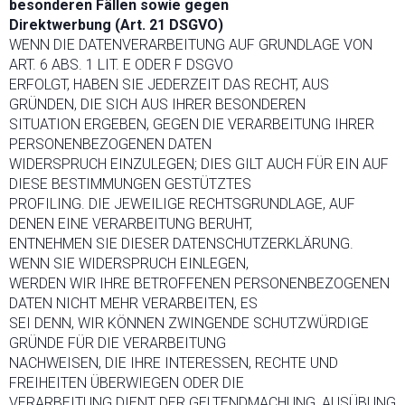
besonderen Fällen sowie gegen
Direktwerbung (Art. 21 DSGVO)
WENN DIE DATENVERARBEITUNG AUF GRUNDLAGE VON
ART. 6 ABS. 1 LIT. E ODER F DSGVO
ERFOLGT, HABEN SIE JEDERZEIT DAS RECHT, AUS
GRÜNDEN, DIE SICH AUS IHRER BESONDEREN
SITUATION ERGEBEN, GEGEN DIE VERARBEITUNG IHRER
PERSONENBEZOGENEN DATEN
WIDERSPRUCH EINZULEGEN; DIES GILT AUCH FÜR EIN AUF
DIESE BESTIMMUNGEN GESTÜTZTES
PROFILING. DIE JEWEILIGE RECHTSGRUNDLAGE, AUF
DENEN EINE VERARBEITUNG BERUHT,
ENTNEHMEN SIE DIESER DATENSCHUTZERKLÄRUNG.
WENN SIE WIDERSPRUCH EINLEGEN,
WERDEN WIR IHRE BETROFFENEN PERSONENBEZOGENEN
DATEN NICHT MEHR VERARBEITEN, ES
SEI DENN, WIR KÖNNEN ZWINGENDE SCHUTZWÜRDIGE
GRÜNDE FÜR DIE VERARBEITUNG
NACHWEISEN, DIE IHRE INTERESSEN, RECHTE UND
FREIHEITEN ÜBERWIEGEN ODER DIE
VERARBEITUNG DIENT DER GELTENDMACHUNG, AUSÜBUNG