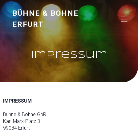
BÜHNE & BOHNE
ERFURT
Impressum
IMPRESSUM
Bühne & Bohne GbR
Karl-Marx-Platz 3
99084 Erfurt