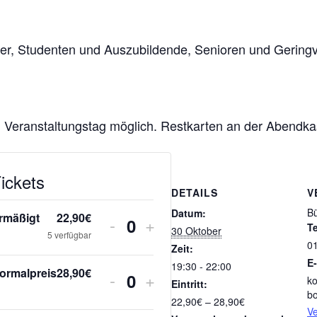
er, Studenten und Auszubildende, Senioren und Gering
am Veranstaltungstag möglich. Restkarten an der Abendka
ickets
DETAILS
V
B
Datum:
rmäßigt
22,90
€
Verringern
Erhöhe
-
+
T
30 Oktober
A
5
verfügbar
der
die
0
Zeit:
n
E-
19:30 - 22:00
Ticketanzahl
Ticketsanzahl
ormalpreis
28,90
€
Verringern
Erhöhe
-
+
z
k
Eintritt:
A
für
für
b
der
die
22,90€ – 28,90€
a
n
Ve