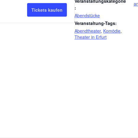
Ermäßigt
Ermäßigt
Veranstaltungskategorie
Ticketanzahl
Ticketsanzahl
a
h
z
:
Tickets kaufen
für
für
l
Abendstücke
a
Veranstaltung-Tags:
Normalpreis
Normalpreis
h
Abendtheater
,
Komödie
,
Theater in Erfurt
l