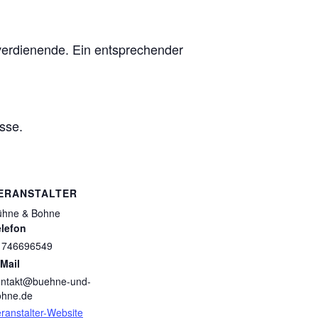
verdienende. Ein entsprechender
sse.
ERANSTALTER
ühne & Bohne
elefon
1746696549
Mail
ontakt@buehne-und-
ohne.de
ranstalter-Website