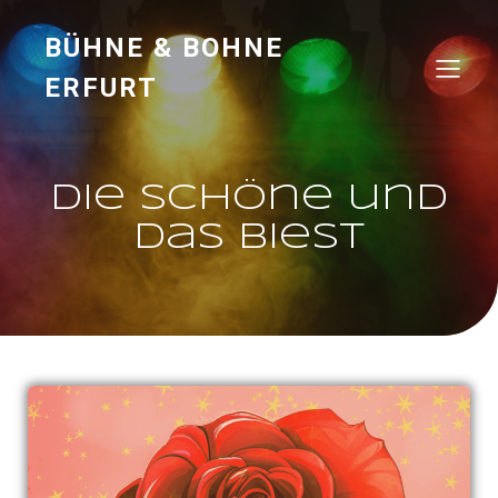
BÜHNE & BOHNE
ERFURT
Die Schöne und
das Biest